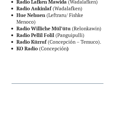
Radio Lafken Mawida
(Wadalafken)
Radio Aukinlaf
(Wadalafken)
Hue Nehuen
(Leftraru/ Fishke
Menoco)
Radio Williche Mül’ütu
(Relonkawin)
Radio Pellil Folil
(Panguipulli)
Radio Kürruf
(Concepción – Temuco).
KO Radio
(Concepción
)