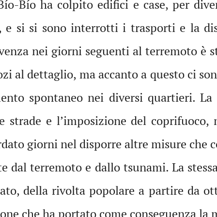
ío-Bío ha colpito edifici e case, per dive
 e si si sono interrotti i trasporti e la d
venza nei giorni seguenti al terremoto è st
zi al dettaglio, ma accanto a questo ci son
mento spontaneo nei diversi quartieri. La
le strade e l’imposizione del coprifuoco,
dato giorni nel disporre altre misure che c
ite dal terremoto e dallo tsunami. La stess
ato, della rivolta popolare a partire da o
zione che ha portato come conseguenza la m