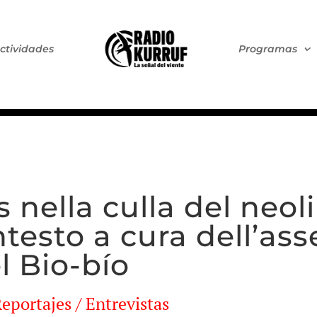
ctividades
Programas
s nella culla del neo
ontesto a cura dell’a
l Bio-bío
Reportajes / Entrevistas