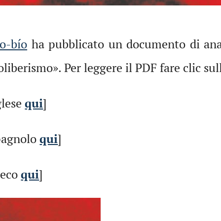
o-bío
ha pubblicato un documento di analis
oliberismo». Per leggere il PDF fare clic s
glese
qui
]
spagnolo
qui
]
greco
qui
]