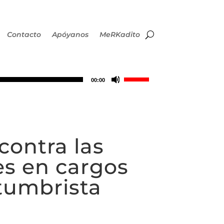
Contacto
Apóyanos
MeRKadito
Utiliza
00:00
las
teclas
contra las
de
res en cargos
flecha
stumbrista
arriba/abajo