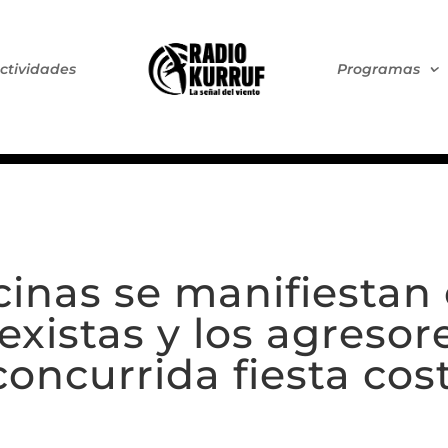
ctividades
Programas
cinas se manifiestan 
sexistas y los agreso
concurrida fiesta co