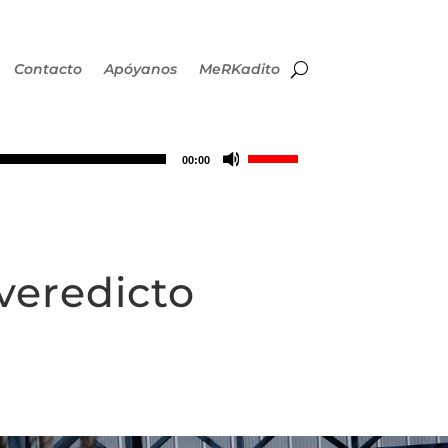
Contacto
Apóyanos
MeRKadito
Utiliza
00:00
las
teclas
veredicto
de
flecha
arriba/abajo