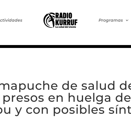
ctividades
Programas
 mapuche de salud d
os presos en huelga 
bu y con posibles sí