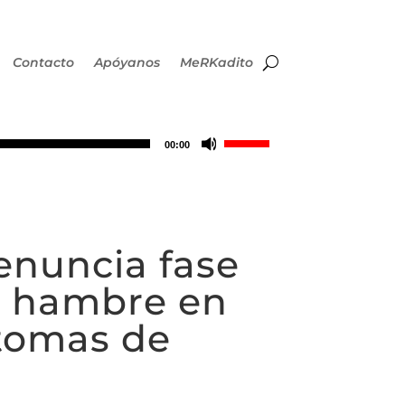
Contacto
Apóyanos
MeRKadito
Utiliza
00:00
las
teclas
enuncia fase
de
de hambre en
flecha
ntomas de
arriba/abajo