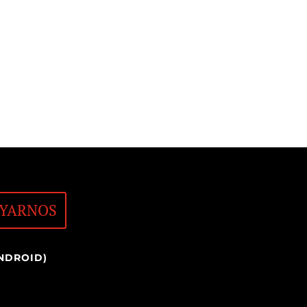
YARNOS
NDROID)