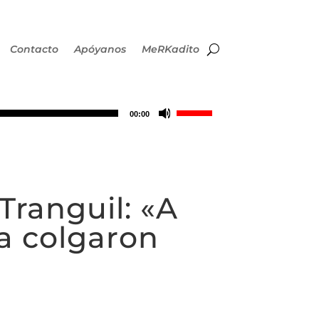
Contacto
Apóyanos
MeRKadito
Utiliza
00:00
las
teclas
Tranguil: «A
de
a colgaron
flecha
arriba/abajo