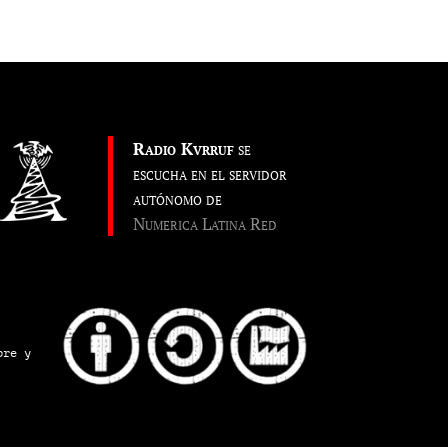
Radio Kvrruf
se
escucha en el servidor
autónomo de
Numerica Latina Red
pre y