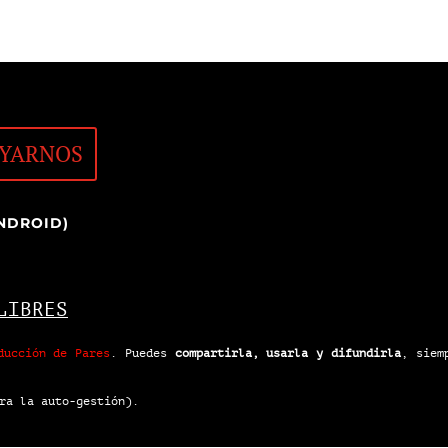
YARNOS
NDROID)
LIBRES
ducción de Pares
.
Puedes
compartirla, usarla y difundirla
, siem
ra la auto-gestión).