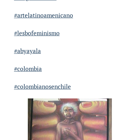
#artelatinoamenicano
#lesbofeminismo
#abyayala
#colombia
#colombianosenchile