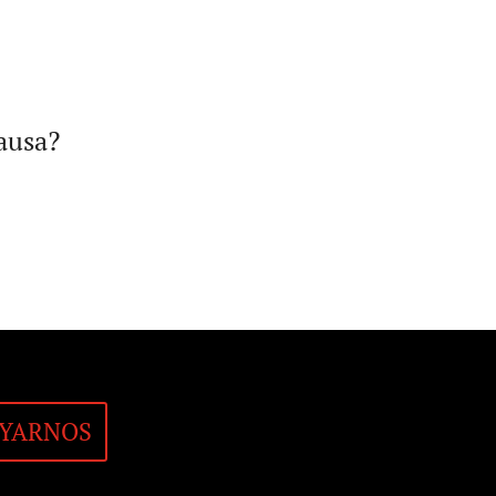
m
causa?
YARNOS