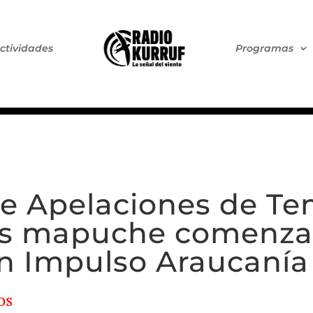
ctividades
Programas
de Apelaciones de T
s mapuche comenzar
an Impulso Araucanía
os