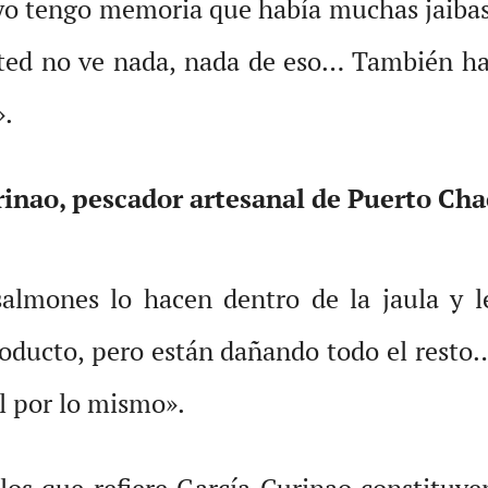
 yo tengo memoria que había muchas jaiba
ted no ve nada, nada de eso… También hab
».
rinao, pescador artesanal de Puerto Ch
lmones lo hacen dentro de la jaula y le
roducto, pero están dañando todo el resto…
l por lo mismo».
 los que refiere García Curinao constituye