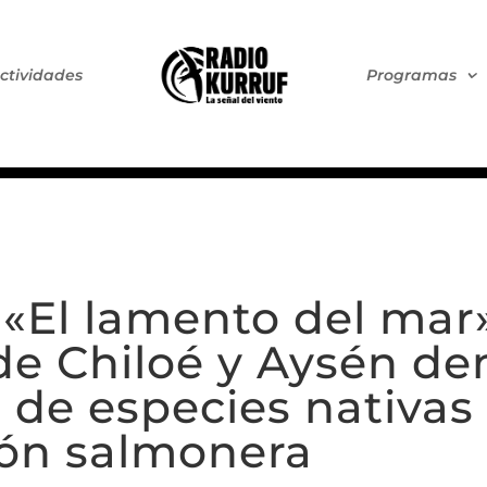
ctividades
Programas
«El lamento del mar»
de Chiloé y Aysén d
 de especies nativas
ón salmonera