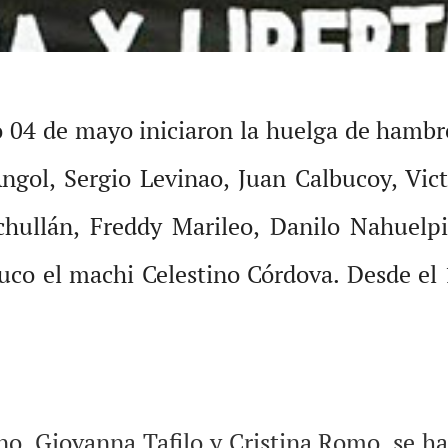
o 04 de mayo iniciaron la huelga de hambre
Angol, Sergio Levinao, Juan Calbucoy, Vic
hullán, Freddy Marileo, Danilo Nahuelpi
uco el machi Celestino Córdova. Desde el
ino, Giovanna Tafilo y Cristina Romo. se 