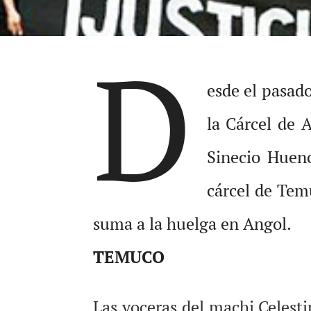
D
esde el pasad
la Cárcel de 
Sinecio Huenc
cárcel de Tem
suma a la huelga en Angol.
TEMUCO
Las voceras del machi Celest