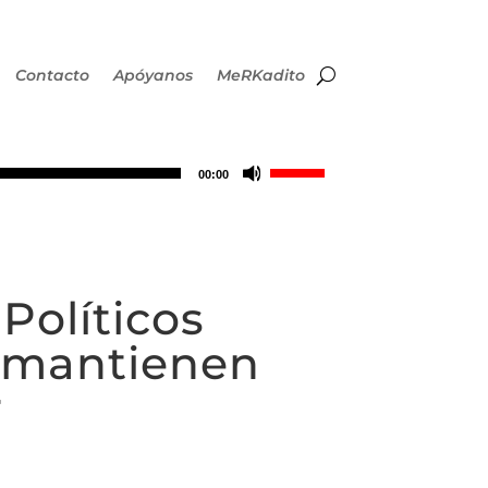
Contacto
Apóyanos
MeRKadito
Utiliza
00:00
las
teclas
Políticos
de
o mantienen
flecha
r
arriba/abajo