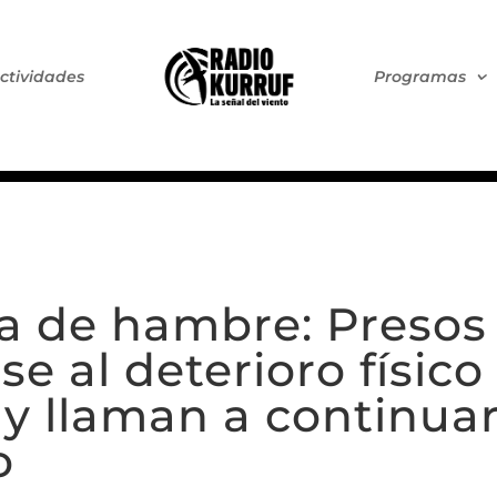
ctividades
Programas
a de hambre: Presos 
e al deterioro físic
 y llaman a continua
o