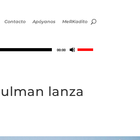
Contacto
Apóyanos
MeRKadito
Utiliza
00:00
las
teclas
culman lanza
de
flecha
arriba/abajo