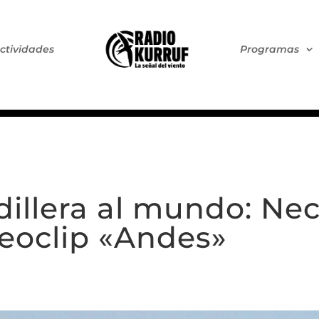
ctividades
Programas
dillera al mundo: Ne
eoclip «Andes»