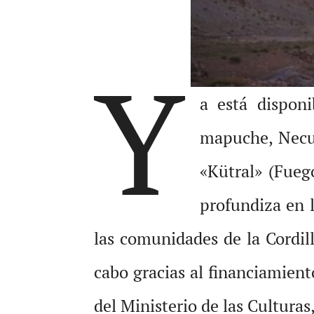
Y
a está dispon
mapuche, Necul
«Kütral» (Fueg
profundiza en l
las comunidades de la Cordill
cabo gracias al financiamien
del Ministerio de las Culturas