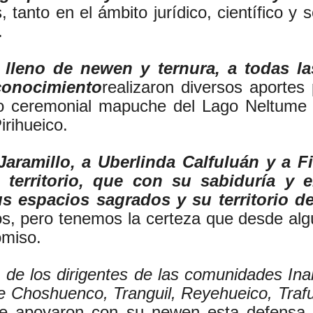
, tanto en el ámbito jurídico, científico y
.
o lleno de newen y ternura, a todas 
 conocimiento
realizaron diversos aportes 
io ceremonial mapuche del Lago Neltume
irihueico.
Jaramillo, a Uberlinda Calfuluán y a F
 territorio, que con su sabiduría y
s espacios sagrados y su territorio de
ros, pero tenemos la certeza que desde al
omiso.
 de los dirigentes de las comunidades Ina
e Choshuenco, Tranguil, Reyehueico, Trafu
 apoyaron con su newen esta defensa ter