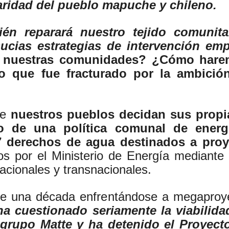
daridad del pueblo mapuche y chileno.
én reparará nuestro tejido comunitar
ucias estrategias de intervención empr
en nuestras comunidades? ¿Cómo hare
 que fue fracturado por la ambició
ue
nuestros pueblos decidan sus propi
jo de una política comunal de energ
derechos de agua destinados a proye
dos por el Ministerio de Energía mediant
acionales y transnacionales.
s de una década enfrentándose a megaproye
 cuestionado seriamente la viabilida
grupo Matte y ha detenido el Proyecto