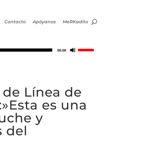
Contacto
Apóyanos
MeRKadito
Utiliza
00:00
las
teclas
o de Línea de
de
:»Esta es una
flecha
uche y
arriba/abajo
 del