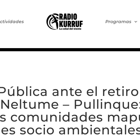
ctividades
Programas
Pública ante el retir
 Neltume – Pullinque
 las comunidades map
es socio ambientales