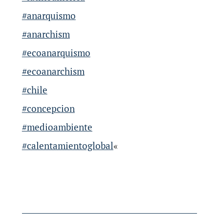
#anarquismo
#anarchism
#ecoanarquismo
#ecoanarchism
#chile
#concepcion
#medioambiente
#calentamientoglobal
«