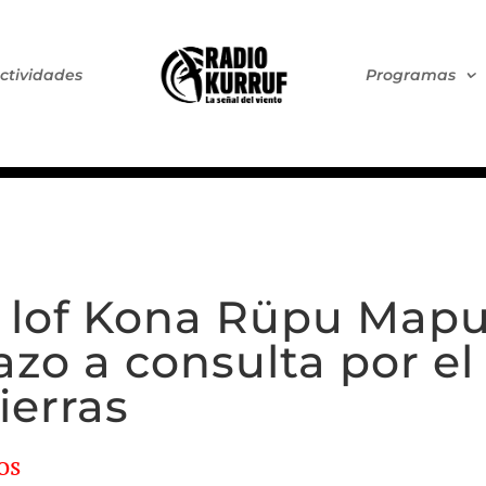
ctividades
Programas
lof Kona Rüpu Mapu
azo a consulta por e
ierras
os