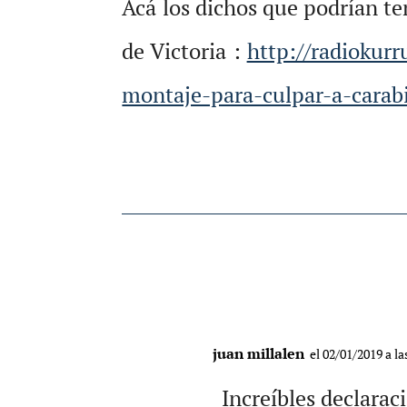
Acá los dichos que podrían ten
de Victoria :
http://radiokur
montaje-para-culpar-a-carabi
juan millalen
el 02/01/2019 a l
_Increíbles declarac