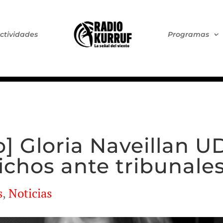
ctividades
Programas
 Gloria Naveillan U
dichos ante tribunale
s
,
Noticias