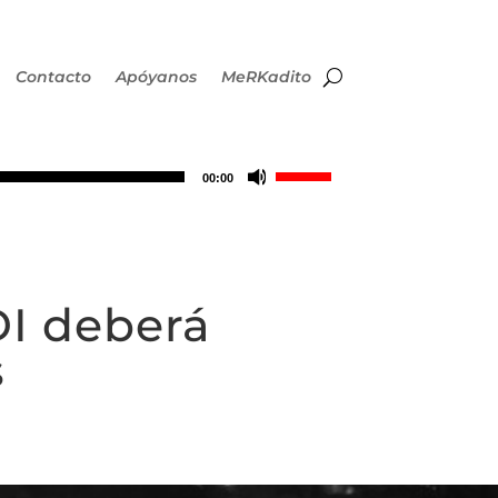
Contacto
Apóyanos
MeRKadito
Utiliza
00:00
las
teclas
DI deberá
de
s
flecha
arriba/abajo