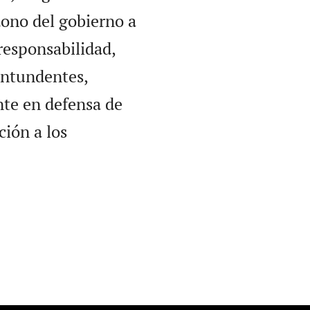
dono del gobierno a
 responsabilidad,
ontundentes,
te en defensa de
ción a los
.