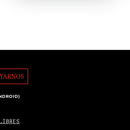
YARNOS
NDROID)
LIBRES