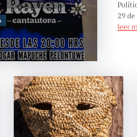
Polít
29 de 
s
leer 