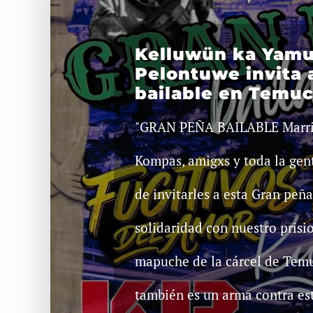
Kelluwün ka Yam
Pelontuwe invita 
bailable en Temu
"GRAN PEÑA BAILABLE Marri 
Kompas, amigxs y toda la gen
de invitarles a esta Gran peña
solidaridad con nuestro prisi
mapuche de la cárcel de Temu
también es un arma contra est