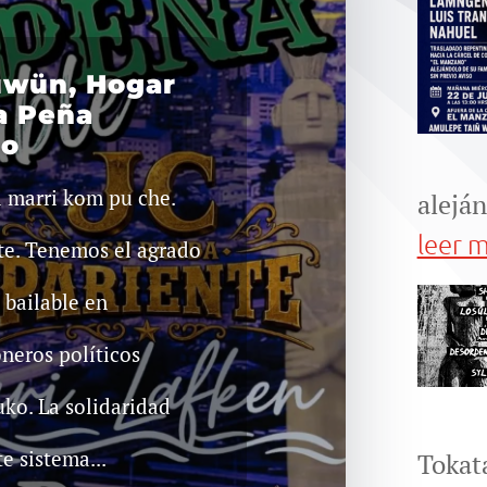
uwün, Hogar
a Peña
co
marri kom pu che.
aleján
leer 
te. Tenemos el agrado
 bailable en
oneros políticos
ko. La solidaridad
e sistema...
Tokat