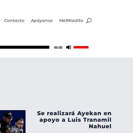
Contacto
Apóyanos
MeRKadito
Utiliza
00:00
las
teclas
de
flecha
Se realizará Ayekan en
arriba/abajo
apoyo a Luis Tranamil
Nahuel