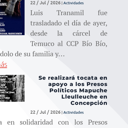
para
22 / Jul / 2026
|
Actividades
Luis Tranamil fue
aumentar
trasladado el día de ayer,
o
desde la cárcel de
disminuir
Temuco al CCP Bío Bío,
dolo de su familia y...
el
más
volumen.
Se realizará tocata en
apoyo a los Presos
Políticos Mapuche
Lleulleuche en
Concepción
22 / Jul / 2026
|
Actividades
a en solidaridad con los Presos