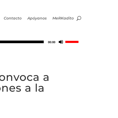
Contacto
Apóyanos
MeRKadito
Utiliza
00:00
las
teclas
convoca a
de
nes a la
flecha
arriba/abajo