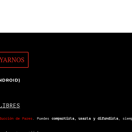
YARNOS
NDROID)
LIBRES
ducción de Pares
.
Puedes
compartirla, usarla y difundirla
, siem