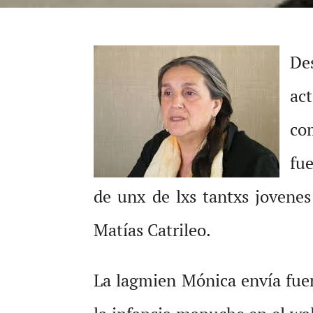
De
ac
co
fu
de unx de lxs tantxs jovene
Matías Catrileo.
La lagmien Mónica envía fuerz