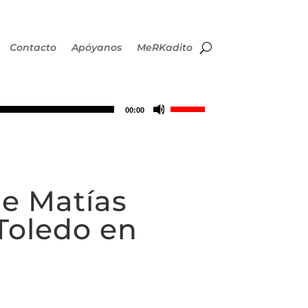
Contacto
Apóyanos
MeRKadito
Utiliza
00:00
las
teclas
e Matías
de
 Toledo en
flecha
arriba/abajo