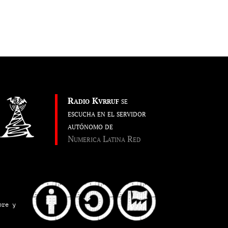
Radio Kvrruf
se
escucha en el servidor
autónomo de
Numerica Latina Red
pre y