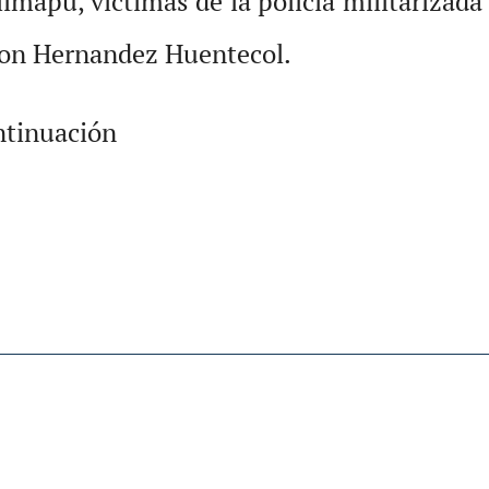
lmapu, víctimas de la policía militarizada
don Hernandez Huentecol.
ntinuación