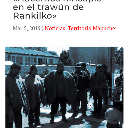
en el trawün de
Rankilko»
Mar 5, 2019
|
Noticias
,
Territorio Mapuche