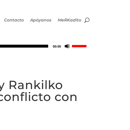
Contacto
Apóyanos
MeRKadito
Utiliza
00:00
las
teclas
y Rankilko
de
conflicto con
flecha
arriba/abajo