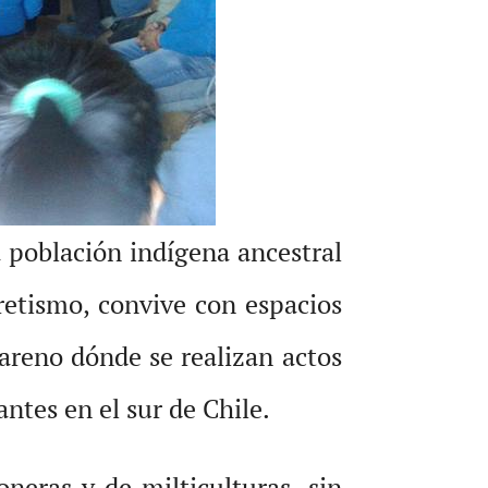
 población indígena ancestral
retismo, convive con espacios
zareno dónde se realizan actos
ntes en el sur de Chile.
neras y de milticulturas, sin