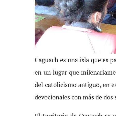
Caguach es una isla que es p
en un lugar que milenariamen
del catolicismo antiguo, en e
devocionales con más de dos s
El territorio de Caguach se 