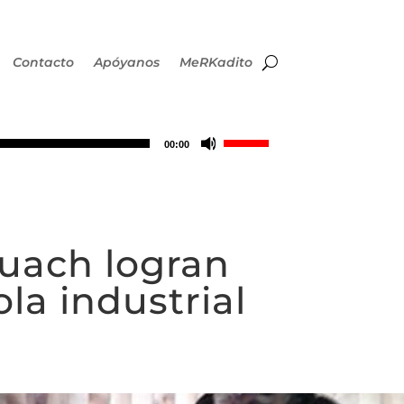
Contacto
Apóyanos
MeRKadito
Utiliza
00:00
las
teclas
uach logran
de
la industrial
flecha
arriba/abajo