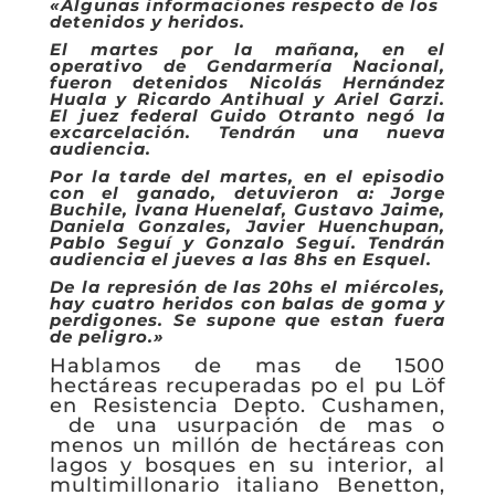
«
Algunas informaciones respecto de los
detenidos y heridos.
El martes por la mañana, en el
operativo de Gendarmería Nacional,
fueron detenidos Nicolás Hernández
Huala y Ricardo Antihual y Ariel Garzi.
El juez federal Guido Otranto negó la
excarcelación. Tendrán una nueva
audiencia.
Por la tarde del martes, en el episodio
con el ganado, detuvieron a: Jorge
Buchile, Ivana Huenelaf, Gustavo Jaime,
Daniela Gonzales, Javier Huenchupan,
Pablo Seguí y Gonzalo Seguí. Tendrán
audiencia
el jueves a las 8hs en Esquel.
De la represión de las 20hs el miércoles,
hay cuatro heridos con balas de goma y
perdigones. Se supone que estan fuera
de peligro.»
Hablamos de mas de 1500
hectáreas recuperadas po el pu Löf
en Resistencia Depto. Cushamen,
de una usurpación de mas o
menos un millón de hectáreas con
lagos y bosques en su interior, al
multimillonario italiano Benetton,