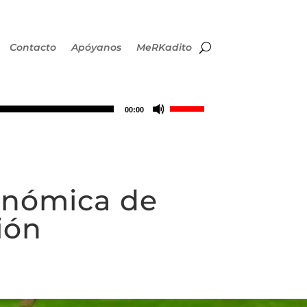
Contacto
Apóyanos
MeRKadito
Utiliza
00:00
las
teclas
conómica de
de
ión
flecha
arriba/abajo