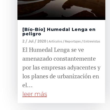
[Bío-Bío] Humedal Lenga en
peligro
2 / Jul / 2020
|
Artículos / Reportajes / Entrevistas
El Humedal Lenga se ve
amenazado constantemente
por las empresas adyacentes y
los planes de urbanización en
el...
leer más