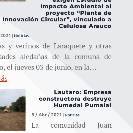
para
Impacto Ambiental al
proyecto “Planta de
aumentar
Innovación Circular”, vinculado a
Celulosa Arauco
o
/ 2021
|
Noticias
disminuir
as y vecinos de Laraquete y otras
idades aledañas de la comuna de
el
, el jueves 03 de junio, en la...
volumen.
más
Lautaro: Empresa
constructora destruye
Humedal Pumalal
8 / Abr / 2021
|
Noticias
La comunidad Juan