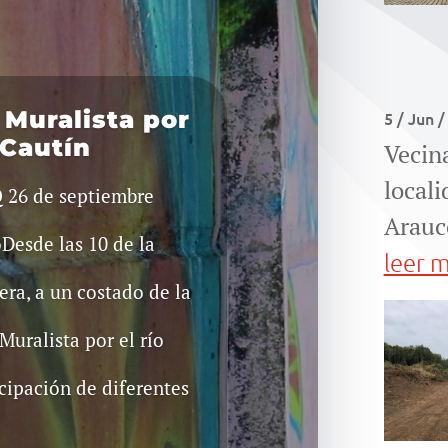
Muralista por
5 / Jun 
 Cautín
Vecin
local
 26 de septiembre
Arauco
oDesde las 10 de la
leer 
ra, a un costado de la
Muralista por el río
cipación de diferentes