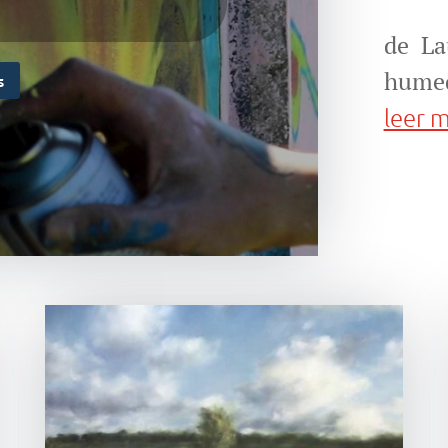
de La
humed
s
leer 