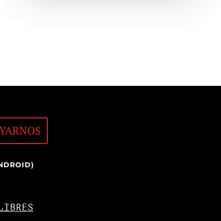
YARNOS
NDROID)
LIBRES