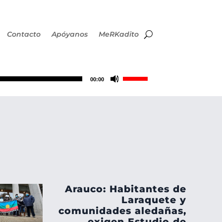
Contacto
Apóyanos
MeRKadito
Utiliza
00:00
las
teclas
de
flecha
Arauco: Habitantes de
arriba/abajo
Laraquete y
comunidades aledañas,
exigen Estudio de